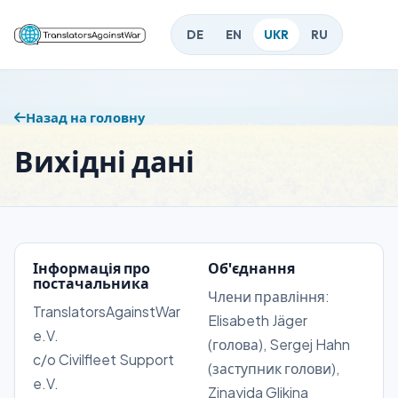
DE
EN
UKR
RU
Назад на головну
Вихідні дані
Інформація про
Об'єднання
постачальника
Члени правління:
TranslatorsAgainstWar
Elisabeth Jäger
e.V.
(голова), Sergej Hahn
c/o Civilfleet Support
(заступник голови),
e.V.
Zinayida Glikina