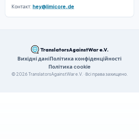
Контакт:
hey@limicore.de
TranslatorsAgainstWar e.V.
Вихідні дані
Політика конфіденційності
Політика cookie
©
2026
TranslatorsAgainstWar e.V. ·
Всі права захищено.